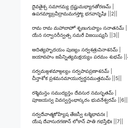
దైవతైశ్చ సమాగమ్య ద్రష్టుమభ్యాగతోరణమ్ |
ఉపగమ్యాబ్రవీద్రామమగస్త్యో భగవానృషిః ||2||
రామ రామ మహాబాహో శృణుగుహ్యం సనాతనమ్ |
యేన సర్వానరీన్వత్స సమరే విజయిష్యసి ||3||
ఆదిత్యహృదయం పుణ్యం సర్వశత్రువినాశనమ్ |
జయావహం జపేన్నిత్యమక్షయ్యం పరమం శుభమ్ ||
సర్వమఙ్గళమాఙ్గల్యం సర్వపాపప్రణాశనమ్ |
చీన్తాశోక ప్రశమనమాయుర్వర్ధనముత్తమమ్ ||5||
రశ్మిమన్తం సముద్యన్తం దేవసుర నమసృతమ్ |
పూజయస్వ వివస్వన్తంభాస్కరం భువనేశ్వరమ్ ||6||
సర్వదేవాత్మకోహ్యేష తేజస్వీ టశ్మిభావనః |
యేష దేవాసురగణాన్ లోకాన్ పాతి గభస్తిభిః ||7||