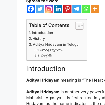
Spread the word
Table of Contents
Introduction
History
Aditya Hridayam in Telugu
ఆదిత్య హృదయం
ఫలశ్రుతిః
Introduction
Aditya Hridayam
meaning is “The Heart o
Aditya Hridayam
is another very powerful
Maharishi Agastya. It is first recited in
Hridayam as the name indicates is the pra