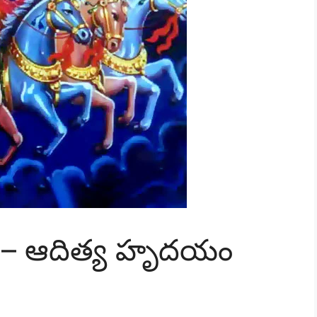
 – ఆదిత్య హృదయం