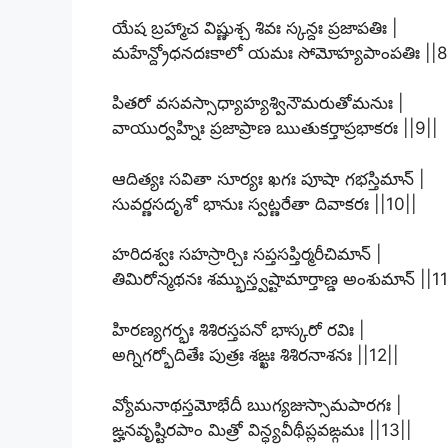
యేష బ్రహ్మాచ విష్ణుశ్చ శివః స్కన్దః ప్రజాపతిః |
మహేన్ద్రోధనదఃకాలో యమః సోమోహ్యపాంపతిః ||8
పితరో వసవస్సాధ్యాహ్యశ్వినౌమరుతోమనుః |
వాయుర్వహ్నిః ప్రజాప్రాణ ఋతుకర్తాప్రభాకరః ||9||
ఆదిత్యః సవితా సూర్యః ఖగః పూషా గభస్తిమాన్ |
సువర్ణసదృశో భానుః స్వట్ణరేతా దివాకరః ||10||
హరిదశ్వః సహస్రార్చిః సప్తసప్తిర్మరీచిమాన్ |
తిమిరోన్మథనః శమ్భుస్త్వష్టామార్తాణ్డ అంశుమాన్ ||11
హిరణ్యగర్భః శిశిరస్తపనో భాస్కరో రవిః |
అగ్నిగర్భోదితేః పుత్రః శఙ్ఖః శిశిరనాశనః ||12||
వ్యోమనాథస్తమోభేదీ ఋగ్యజుస్సామపారగః |
ఙ్హనవృష్టిరపాం మిత్రో విన్ధ్యవీథీప్లవఙ్గమః ||13||