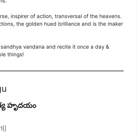
ns.
erse, inspirer of action, transversal of the heavens.
rections, the golden hued brilliance and is the maker
e sandhya vandana and recite it once a day &
le things!
gu
త్య హృదయం
1||