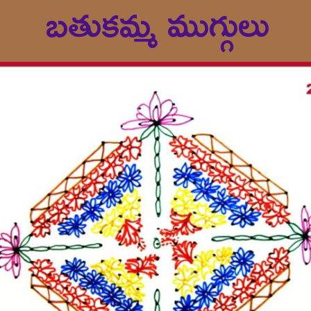
బతుకమ్మ ముగ్గులు