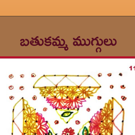
బతుకమ్మ ముగ్గులు