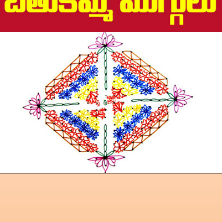
బతుకమ్మ ముగ్గులు