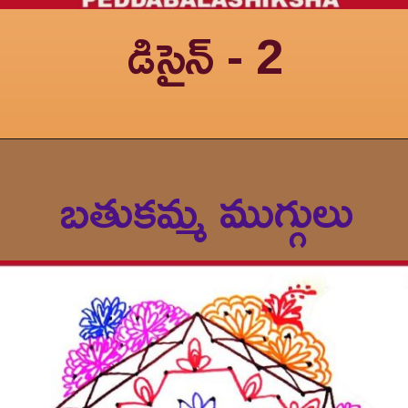
డిసైన్ - 2
బతుకమ్మ ముగ్గులు