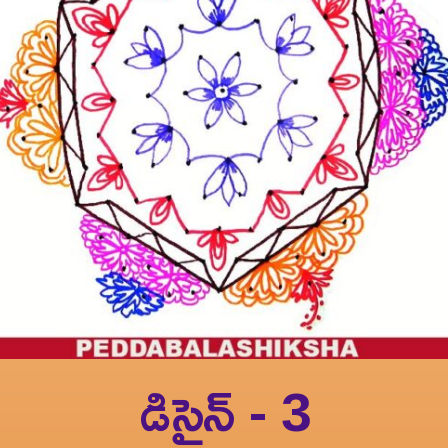
డిసైన్ - 3