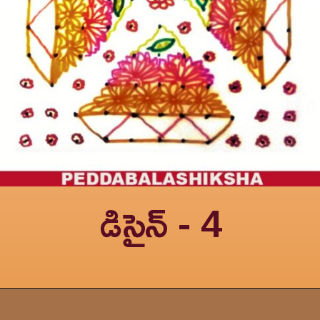
డిసైన్ - 4