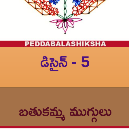
డిసైన్ - 5
బతుకమ్మ ముగ్గులు