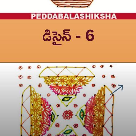
డిసైన్ - 6